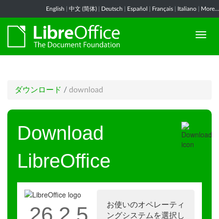
English
|
中文 (简体)
|
Deutsch
|
Español
|
Français
|
Italiano
|
More...
ダウンロード
/
download
Download
LibreOffice
お使いのオペレーティ
26.2.5
ングシステムを選択し