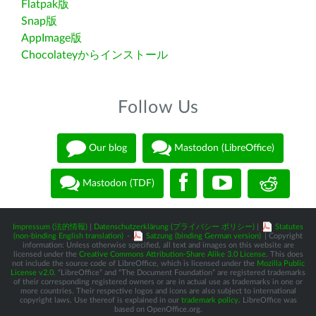
Flatpak版
Snap版
AppImage版
Chocolateyからインストール
Follow Us
Our blog
Mastodon (LibreOffice)
Mastodon (TDF)
Impressum (法的情報)
|
Datenschutzerklärung (プライバシー ポリシー)
|
Statutes
(non-binding English translation)
-
Satzung (binding German version)
| Copyright
information: Unless otherwise specified, all text and images on this website are
licensed under the
Creative Commons Attribution-Share Alike 3.0 License
. This does
not include the source code of LibreOffice, which is licensed under the
Mozilla Public
License v2.0
. “LibreOffice” and “The Document Foundation” are registered trademarks
of their corresponding registered owners or are in actual use as trademarks in one or
more countries. Their respective logos and icons are also subject to international
copyright laws. Use thereof is explained in our
trademark policy
. LibreOffice was
based on OpenOffice.org.