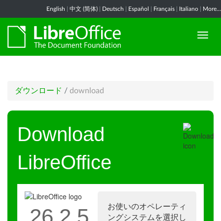
English
|
中文 (简体)
|
Deutsch
|
Español
|
Français
|
Italiano
|
More...
ダウンロード
/
download
Download
LibreOffice
お使いのオペレーティ
26.2.5
ングシステムを選択し