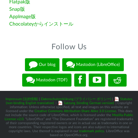
Flatpak版
Snap版
AppImage版
Chocolateyからインストール
Follow Us
Our blog
Mastodon (LibreOffice)
Mastodon (TDF)
Impressum (法的情報)
|
Datenschutzerklärung (プライバシー ポリシー)
|
Statutes
(non-binding English translation)
-
Satzung (binding German version)
| Copyright
information: Unless otherwise specified, all text and images on this website are
licensed under the
Creative Commons Attribution-Share Alike 3.0 License
. This does
not include the source code of LibreOffice, which is licensed under the
Mozilla Public
License v2.0
. “LibreOffice” and “The Document Foundation” are registered trademarks
of their corresponding registered owners or are in actual use as trademarks in one or
more countries. Their respective logos and icons are also subject to international
copyright laws. Use thereof is explained in our
trademark policy
. LibreOffice was
based on OpenOffice.org.