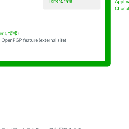
Torrent
,
情報
AppIm
Choc
ent
,
情報
)
 OpenPGP feature (external site)