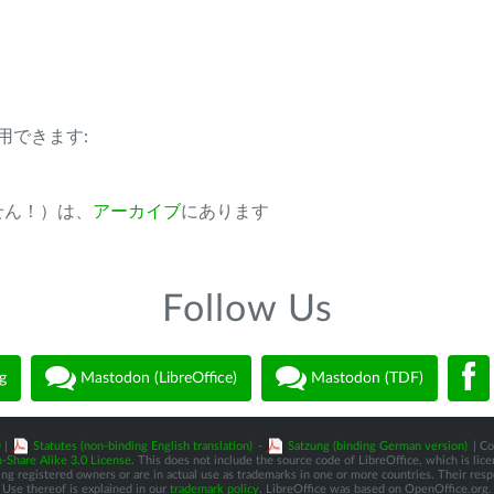
用できます:
ません！）は、
アーカイブ
にあります
Follow Us
g
Mastodon (LibreOffice)
Mastodon (TDF)
)
|
Statutes (non-binding English translation)
-
Satzung (binding German version)
| Co
-Share Alike 3.0 License
. This does not include the source code of LibreOffice, which is li
 registered owners or are in actual use as trademarks in one or more countries. Their respec
Use thereof is explained in our
trademark policy
. LibreOffice was based on OpenOffice.org.