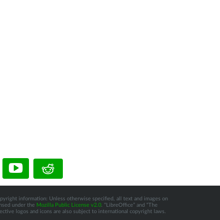
pyright information: Unless otherwise specified, all text and images on
censed under the
Mozilla Public License v2.0
. “LibreOffice” and “The
tive logos and icons are also subject to international copyright laws.