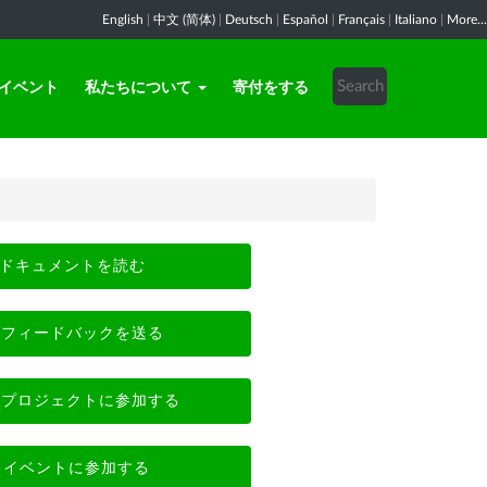
English
|
中文 (简体)
|
Deutsch
|
Español
|
Français
|
Italiano
|
More...
イベント
私たちについて
寄付をする
ドキュメントを読む
フィードバックを送る
プロジェクトに参加する
イベントに参加する