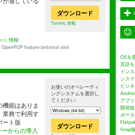
ンが適している
ダウンロード
Torrent
,
情報
ent
,
情報
)
 OpenPGP feature (external site)
OSを
言語を
インス
システ
ビジネ
お使いのオペレーティ
ングシステムを選択し
Andro
てください:
アプリス
の機能はありま
開発版
。業務で利用す
ポータ
ポート版
Flatp
ダウンロード
Snap
ナーからの導入