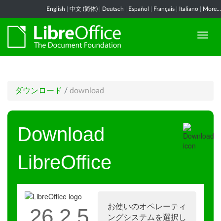
English
|
中文 (简体)
|
Deutsch
|
Español
|
Français
|
Italiano
|
More...
ダウンロード
/
download
Download
LibreOffice
お使いのオペレーティ
26.2.5
ングシステムを選択し