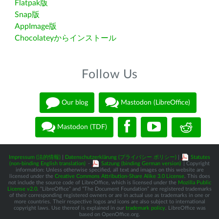
Flatpak版
Snap版
AppImage版
Chocolateyからインストール
Follow Us
Our blog
Mastodon (LibreOffice)
Mastodon (TDF)
Impressum (法的情報)
|
Datenschutzerklärung (プライバシー ポリシー)
|
Statutes
(non-binding English translation)
-
Satzung (binding German version)
| Copyright
information: Unless otherwise specified, all text and images on this website are
licensed under the
Creative Commons Attribution-Share Alike 3.0 License
. This does
not include the source code of LibreOffice, which is licensed under the
Mozilla Public
License v2.0
. “LibreOffice” and “The Document Foundation” are registered trademarks
of their corresponding registered owners or are in actual use as trademarks in one or
more countries. Their respective logos and icons are also subject to international
copyright laws. Use thereof is explained in our
trademark policy
. LibreOffice was
based on OpenOffice.org.