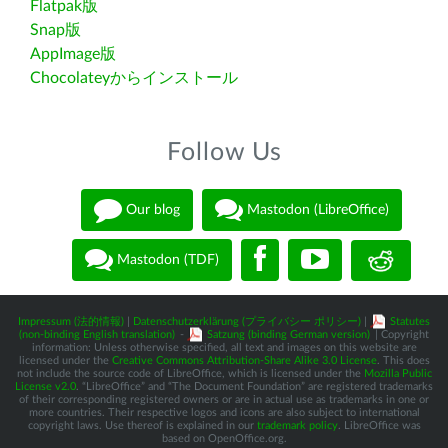
Flatpak版
Snap版
AppImage版
Chocolateyからインストール
Follow Us
Our blog
Mastodon (LibreOffice)
Mastodon (TDF)
Impressum (法的情報)
|
Datenschutzerklärung (プライバシー ポリシー)
|
Statutes
(non-binding English translation)
-
Satzung (binding German version)
| Copyright
information: Unless otherwise specified, all text and images on this website are
licensed under the
Creative Commons Attribution-Share Alike 3.0 License
. This does
not include the source code of LibreOffice, which is licensed under the
Mozilla Public
License v2.0
. “LibreOffice” and “The Document Foundation” are registered trademarks
of their corresponding registered owners or are in actual use as trademarks in one or
more countries. Their respective logos and icons are also subject to international
copyright laws. Use thereof is explained in our
trademark policy
. LibreOffice was
based on OpenOffice.org.