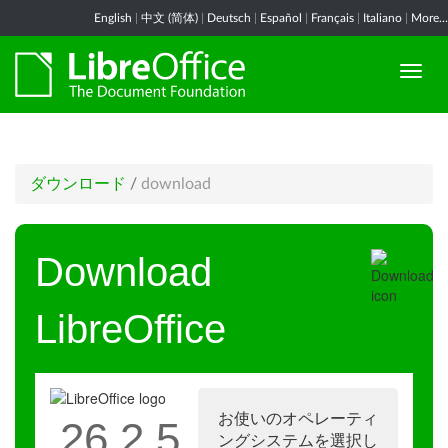
English
|
中文 (简体)
|
Deutsch
|
Español
|
Français
|
Italiano
|
More...
ダウンロード
/
download
Download
LibreOffice
お使いのオペレーティ
26.2.5
ングシステムを選択し