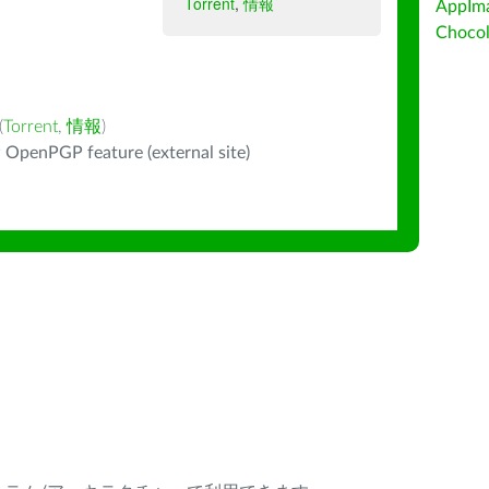
Torrent
,
情報
AppIm
Choc
(
Torrent
,
情報
)
 OpenPGP feature (external site)