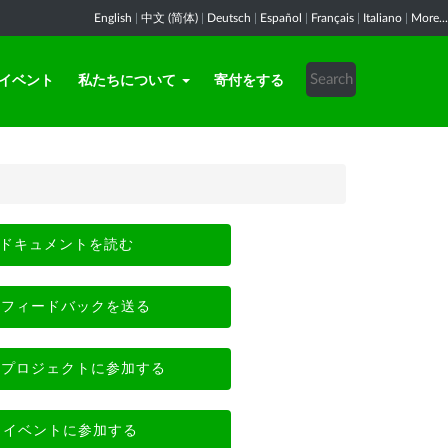
English
|
中文 (简体)
|
Deutsch
|
Español
|
Français
|
Italiano
|
More...
イベント
私たちについて
寄付をする
ドキュメントを読む
フィードバックを送る
プロジェクトに参加する
イベントに参加する