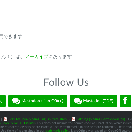
用できます:
ません！）は、
アーカイブ
にあります
Follow Us
g
Mastodon (LibreOffice)
Mastodon (TDF)
)
|
Statutes (non-binding English translation)
-
Satzung (binding German version)
| Co
-Share Alike 3.0 License
. This does not include the source code of LibreOffice, which is li
 registered owners or are in actual use as trademarks in one or more countries. Their respec
Use thereof is explained in our
trademark policy
. LibreOffice was based on OpenOffice.org.