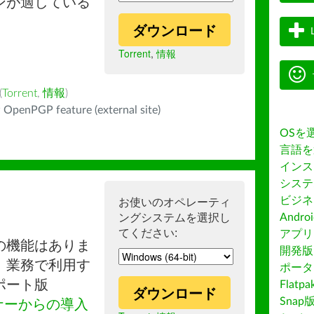
ンが適している
ダウンロード
Torrent
,
情報
(
Torrent
,
情報
)
 OpenPGP feature (external site)
OSを
言語を
インス
システ
ビジネ
お使いのオペレーティ
ングシステムを選択し
Andro
てください:
アプリス
の機能はありま
開発版
。業務で利用す
ポータ
ポート版
Flatp
ダウンロード
Snap
ナーからの導入