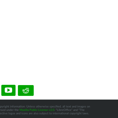
pyright information: Unless otherwise specified, all text and images on
censed under the
Mozilla Public License v2.0
. “LibreOffice” and “The
tive logos and icons are also subject to international copyright laws.