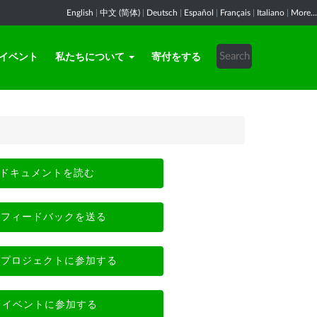
English
|
中文 (简体)
|
Deutsch
|
Español
|
Français
|
Italiano
|
More...
イベント
私たちについて
寄付をする
ドキュメントを読む
フィードバックを送る
プロジェクトに参加する
イベントに参加する