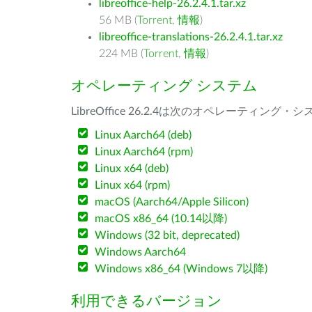
libreoffice-help-26.2.4.1.tar.xz
56 MB (
Torrent
,
情報
)
libreoffice-translations-26.2.4.1.tar.xz
224 MB (
Torrent
,
情報
)
オペレーティング システム
LibreOffice 26.2.4は次のオペレーティ
Linux Aarch64 (deb)
Linux Aarch64 (rpm)
Linux x64 (deb)
Linux x64 (rpm)
macOS (Aarch64/Apple Silicon)
macOS x86_64 (10.14以降)
Windows (32 bit, deprecated)
Windows Aarch64
Windows x86_64 (Windows 7以降)
利用できるバージョン