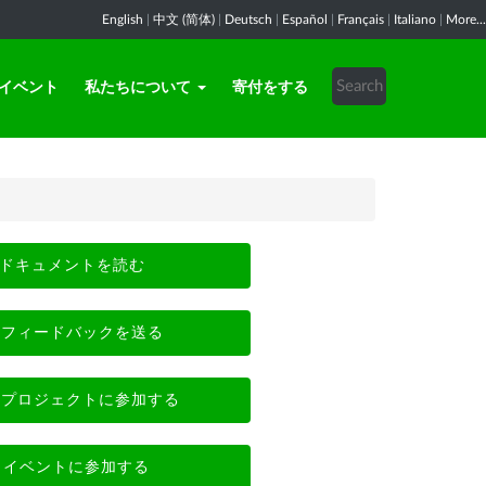
English
|
中文 (简体)
|
Deutsch
|
Español
|
Français
|
Italiano
|
More...
イベント
私たちについて
寄付をする
ドキュメントを読む
フィードバックを送る
プロジェクトに参加する
イベントに参加する