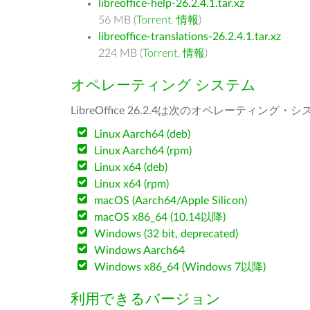
libreoffice-help-26.2.4.1.tar.xz
56 MB (
Torrent
,
情報
)
libreoffice-translations-26.2.4.1.tar.xz
224 MB (
Torrent
,
情報
)
オペレーティング システム
LibreOffice 26.2.4は次のオペレーティ
Linux Aarch64 (deb)
Linux Aarch64 (rpm)
Linux x64 (deb)
Linux x64 (rpm)
macOS (Aarch64/Apple Silicon)
macOS x86_64 (10.14以降)
Windows (32 bit, deprecated)
Windows Aarch64
Windows x86_64 (Windows 7以降)
利用できるバージョン