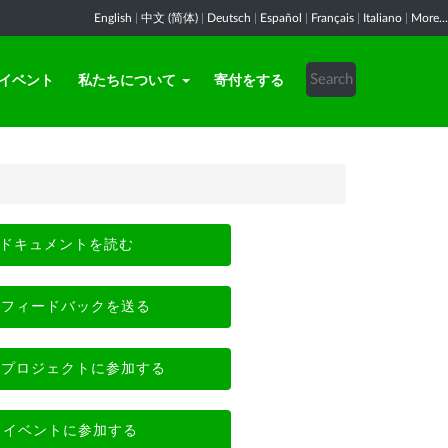
English
|
中文 (简体)
|
Deutsch
|
Español
|
Français
|
Italiano
|
More...
イベント
私たちについて
寄付をする
ドキュメントを読む
フィードバックを送る
プロジェクトに参加する
イベントに参加する