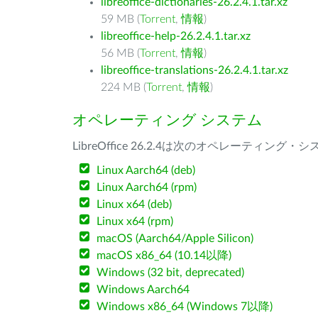
libreoffice-dictionaries-26.2.4.1.tar.xz
59 MB (
Torrent
,
情報
)
libreoffice-help-26.2.4.1.tar.xz
56 MB (
Torrent
,
情報
)
libreoffice-translations-26.2.4.1.tar.xz
224 MB (
Torrent
,
情報
)
オペレーティング システム
LibreOffice 26.2.4は次のオペレーティ
Linux Aarch64 (deb)
Linux Aarch64 (rpm)
Linux x64 (deb)
Linux x64 (rpm)
macOS (Aarch64/Apple Silicon)
macOS x86_64 (10.14以降)
Windows (32 bit, deprecated)
Windows Aarch64
Windows x86_64 (Windows 7以降)