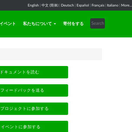
English
|
中文 (简体)
|
Deutsch
|
Español
|
Français
|
Italiano
|
More...
イベント
私たちについて
寄付をする
ドキュメントを読む
フィードバックを送る
プロジェクトに参加する
イベントに参加する