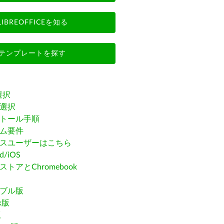
LIBREOFFICEを知る
テンプレートを探す
選択
選択
トール手順
ム要件
スユーザーはこちら
id/iOS
トアとChromebook
ブル版
ak版
版