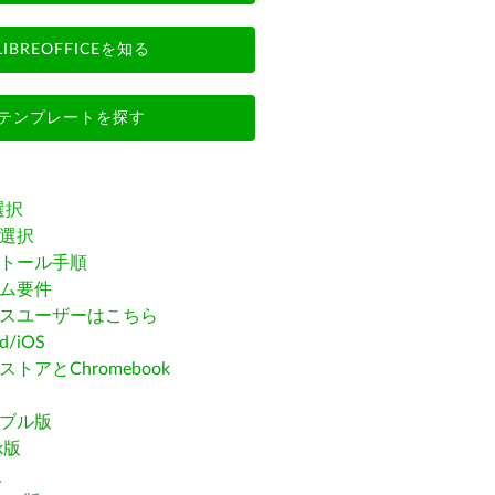
LIBREOFFICEを知る
テンプレートを探す
選択
選択
トール手順
ム要件
スユーザーはこちら
id/iOS
トアとChromebook
ブル版
ak版
版