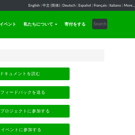
English
|
中文 (简体)
|
Deutsch
|
Español
|
Français
|
Italiano
|
More...
イベント
私たちについて
寄付をする
ドキュメントを読む
フィードバックを送る
プロジェクトに参加する
イベントに参加する