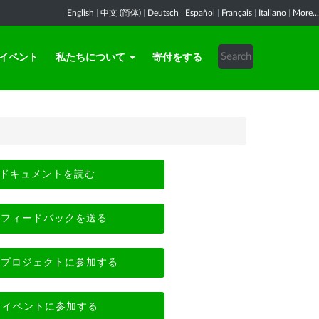
English
|
中文 (简体)
|
Deutsch
|
Español
|
Français
|
Italiano
|
More...
イベント
私たちについて
寄付をする
ドキュメントを読む
フィードバックを送る
プロジェクトに参加する
イベントに参加する