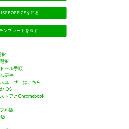
LIBREOFFICEを知る
テンプレートを探す
選択
選択
トール手順
ム要件
スユーザーはこちら
id/iOS
トアとChromebook
ブル版
ak版
版