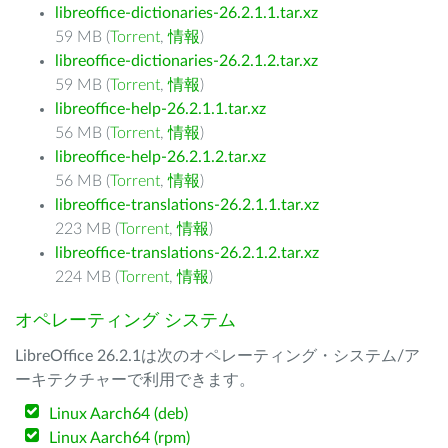
libreoffice-dictionaries-26.2.1.1.tar.xz
59 MB (
Torrent
,
情報
)
libreoffice-dictionaries-26.2.1.2.tar.xz
59 MB (
Torrent
,
情報
)
libreoffice-help-26.2.1.1.tar.xz
56 MB (
Torrent
,
情報
)
libreoffice-help-26.2.1.2.tar.xz
56 MB (
Torrent
,
情報
)
libreoffice-translations-26.2.1.1.tar.xz
223 MB (
Torrent
,
情報
)
libreoffice-translations-26.2.1.2.tar.xz
224 MB (
Torrent
,
情報
)
オペレーティング システム
LibreOffice 26.2.1は次のオペレーティング・システム/ア
ーキテクチャーで利用できます。
Linux Aarch64 (deb)
Linux Aarch64 (rpm)