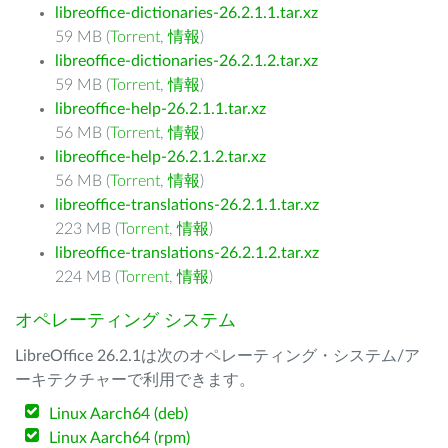
libreoffice-dictionaries-26.2.1.1.tar.xz
59 MB (
Torrent
,
情報
)
libreoffice-dictionaries-26.2.1.2.tar.xz
59 MB (
Torrent
,
情報
)
libreoffice-help-26.2.1.1.tar.xz
56 MB (
Torrent
,
情報
)
libreoffice-help-26.2.1.2.tar.xz
56 MB (
Torrent
,
情報
)
libreoffice-translations-26.2.1.1.tar.xz
223 MB (
Torrent
,
情報
)
libreoffice-translations-26.2.1.2.tar.xz
224 MB (
Torrent
,
情報
)
オペレーティング システム
LibreOffice 26.2.1は次のオペレーティング・システム/ア
ーキテクチャーで利用できます。
Linux Aarch64 (deb)
Linux Aarch64 (rpm)