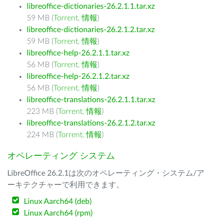
libreoffice-dictionaries-26.2.1.1.tar.xz
59 MB (
Torrent
,
情報
)
libreoffice-dictionaries-26.2.1.2.tar.xz
59 MB (
Torrent
,
情報
)
libreoffice-help-26.2.1.1.tar.xz
56 MB (
Torrent
,
情報
)
libreoffice-help-26.2.1.2.tar.xz
56 MB (
Torrent
,
情報
)
libreoffice-translations-26.2.1.1.tar.xz
223 MB (
Torrent
,
情報
)
libreoffice-translations-26.2.1.2.tar.xz
224 MB (
Torrent
,
情報
)
オペレーティング システム
LibreOffice 26.2.1は次のオペレーティング・システム/ア
ーキテクチャーで利用できます。
Linux Aarch64 (deb)
Linux Aarch64 (rpm)