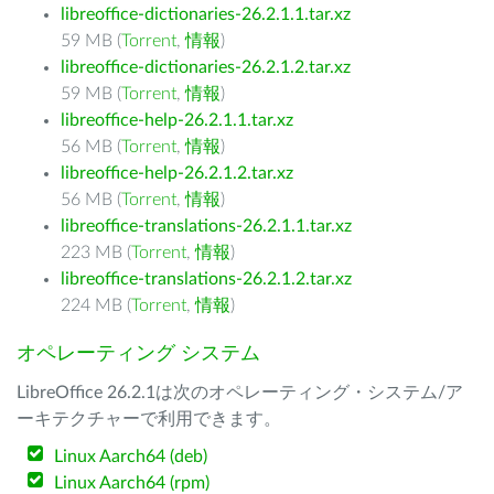
libreoffice-dictionaries-26.2.1.1.tar.xz
59 MB (
Torrent
,
情報
)
libreoffice-dictionaries-26.2.1.2.tar.xz
59 MB (
Torrent
,
情報
)
libreoffice-help-26.2.1.1.tar.xz
56 MB (
Torrent
,
情報
)
libreoffice-help-26.2.1.2.tar.xz
56 MB (
Torrent
,
情報
)
libreoffice-translations-26.2.1.1.tar.xz
223 MB (
Torrent
,
情報
)
libreoffice-translations-26.2.1.2.tar.xz
224 MB (
Torrent
,
情報
)
オペレーティング システム
LibreOffice 26.2.1は次のオペレーティング・システム/ア
ーキテクチャーで利用できます。
Linux Aarch64 (deb)
Linux Aarch64 (rpm)