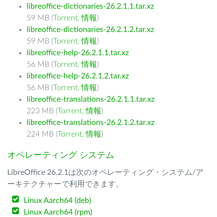
libreoffice-dictionaries-26.2.1.1.tar.xz
59 MB (
Torrent
,
情報
)
libreoffice-dictionaries-26.2.1.2.tar.xz
59 MB (
Torrent
,
情報
)
libreoffice-help-26.2.1.1.tar.xz
56 MB (
Torrent
,
情報
)
libreoffice-help-26.2.1.2.tar.xz
56 MB (
Torrent
,
情報
)
libreoffice-translations-26.2.1.1.tar.xz
223 MB (
Torrent
,
情報
)
libreoffice-translations-26.2.1.2.tar.xz
224 MB (
Torrent
,
情報
)
オペレーティング システム
LibreOffice 26.2.1は次のオペレーティング・システム/ア
ーキテクチャーで利用できます。
Linux Aarch64 (deb)
Linux Aarch64 (rpm)