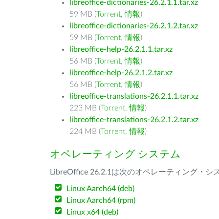
libreoffice-dictionaries-26.2.1.1.tar.xz
59 MB (
Torrent
,
情報
)
libreoffice-dictionaries-26.2.1.2.tar.xz
59 MB (
Torrent
,
情報
)
libreoffice-help-26.2.1.1.tar.xz
56 MB (
Torrent
,
情報
)
libreoffice-help-26.2.1.2.tar.xz
56 MB (
Torrent
,
情報
)
libreoffice-translations-26.2.1.1.tar.xz
223 MB (
Torrent
,
情報
)
libreoffice-translations-26.2.1.2.tar.xz
224 MB (
Torrent
,
情報
)
オペレーティング システム
LibreOffice 26.2.1は次のオペレーティ
Linux Aarch64 (deb)
Linux Aarch64 (rpm)
Linux x64 (deb)