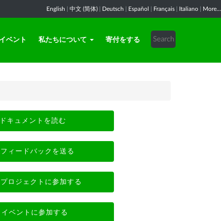
English
|
中文 (简体)
|
Deutsch
|
Español
|
Français
|
Italiano
|
More...
イベント
私たちについて
寄付をする
ドキュメントを読む
フィードバックを送る
プロジェクトに参加する
イベントに参加する