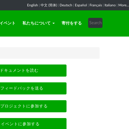
English
|
中文 (简体)
|
Deutsch
|
Español
|
Français
|
Italiano
|
More...
イベント
私たちについて
寄付をする
ドキュメントを読む
フィードバックを送る
プロジェクトに参加する
イベントに参加する