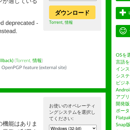
ンが適している
ダウンロード
Torrent
,
情報
ed deprecated -
nstead.
OSを
back)
(
Torrent
,
情報
)
言語を
 OpenPGP feature (external site)
インス
システ
ビジネ
Andro
アプリス
開発版
お使いのオペレーティ
ポータ
ングシステムを選択し
Flatp
てください:
の機能はありま
Snap