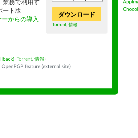
。業務で利用す
AppIm
Choc
ポート版
ダウンロード
ナーからの導入
Torrent
,
情報
back)
(
Torrent
,
情報
)
 OpenPGP feature (external site)