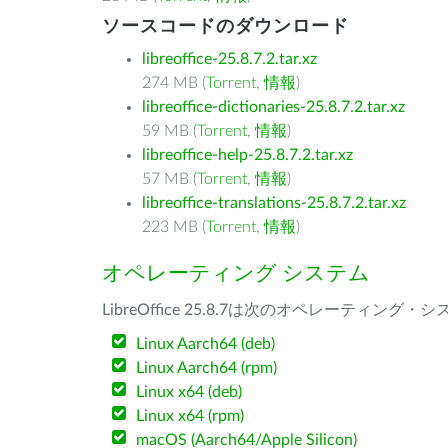
ソースコードのダウンロード
libreoffice-25.8.7.2.tar.xz
274 MB (
Torrent
,
情報
)
libreoffice-dictionaries-25.8.7.2.tar.xz
59 MB (
Torrent
,
情報
)
libreoffice-help-25.8.7.2.tar.xz
57 MB (
Torrent
,
情報
)
libreoffice-translations-25.8.7.2.tar.xz
223 MB (
Torrent
,
情報
)
オペレーティング システム
LibreOffice 25.8.7は次のオペレーティ
Linux Aarch64 (deb)
Linux Aarch64 (rpm)
Linux x64 (deb)
Linux x64 (rpm)
macOS (Aarch64/Apple Silicon)