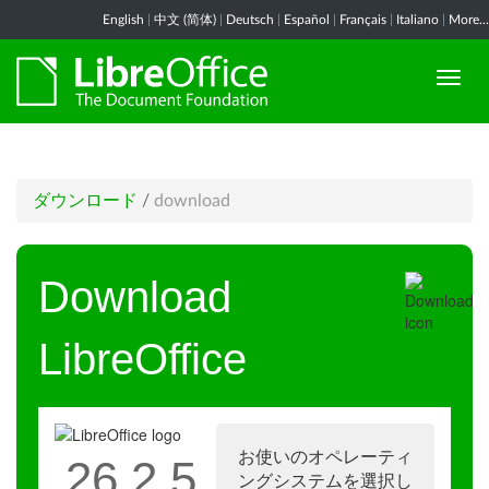
English
|
中文 (简体)
|
Deutsch
|
Español
|
Français
|
Italiano
|
More...
ダウンロード
/
download
Download
LibreOffice
お使いのオペレーティ
26.2.5
ングシステムを選択し