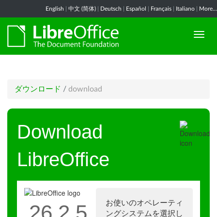
English
|
中文 (简体)
|
Deutsch
|
Español
|
Français
|
Italiano
|
More...
ダウンロード
/
download
Download
LibreOffice
お使いのオペレーティ
26.2.5
ングシステムを選択し