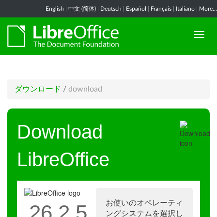
English
|
中文 (简体)
|
Deutsch
|
Español
|
Français
|
Italiano
|
More...
ダウンロード
/
download
Download
LibreOffice
お使いのオペレーティ
26.2.5
ングシステムを選択し