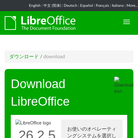
English
|
中文 (简体)
|
Deutsch
|
Español
|
Français
|
Italiano
|
More...
ダウンロード
/
download
Download
LibreOffice
お使いのオペレーティ
26.2.5
ングシステムを選択し