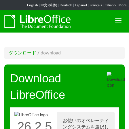
English
|
中文 (简体)
|
Deutsch
|
Español
|
Français
|
Italiano
|
More...
ダウンロード
/
download
Download
LibreOffice
お使いのオペレーティ
26.2.5
ングシステムを選択し