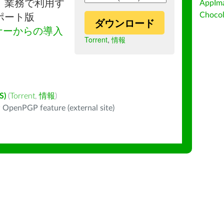
。業務で利用す
AppIm
Choc
ポート版
ダウンロード
ナーからの導入
Torrent
,
情報
S)
(
Torrent
,
情報
)
 OpenPGP feature (external site)