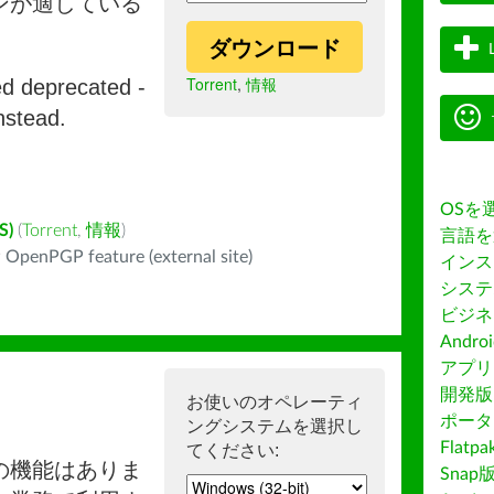
ンが適している
ダウンロード
Torrent
,
情報
ed deprecated -
nstead.
OSを
S)
(
Torrent
,
情報
)
言語を
 OpenPGP feature (external site)
インス
システ
ビジネ
Andro
アプリス
開発版
お使いのオペレーティ
ポータ
ングシステムを選択し
Flatp
てください:
の機能はありま
Snap