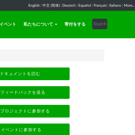
English
|
中文 (简体)
|
Deutsch
|
Español
|
Français
|
Italiano
|
More...
イベント
私たちについて
寄付をする
ドキュメントを読む
フィードバックを送る
プロジェクトに参加する
イベントに参加する