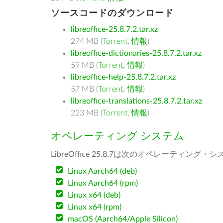
ソースコードのダウンロード
libreoffice-25.8.7.2.tar.xz
274 MB (
Torrent
,
情報
)
libreoffice-dictionaries-25.8.7.2.tar.xz
59 MB (
Torrent
,
情報
)
libreoffice-help-25.8.7.2.tar.xz
57 MB (
Torrent
,
情報
)
libreoffice-translations-25.8.7.2.tar.xz
223 MB (
Torrent
,
情報
)
オペレーティング システム
LibreOffice 25.8.7は次のオペレーティ
Linux Aarch64 (deb)
Linux Aarch64 (rpm)
Linux x64 (deb)
Linux x64 (rpm)
macOS (Aarch64/Apple Silicon)