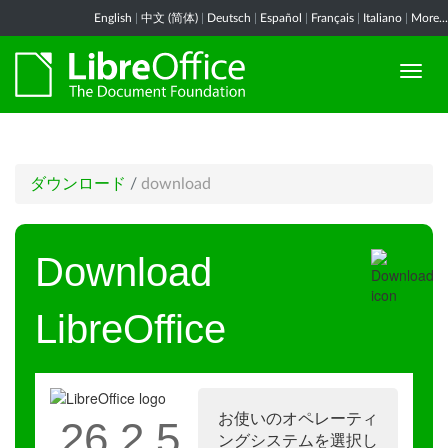
English
|
中文 (简体)
|
Deutsch
|
Español
|
Français
|
Italiano
|
More...
ダウンロード
/
download
Download
LibreOffice
お使いのオペレーティ
26.2.5
ングシステムを選択し