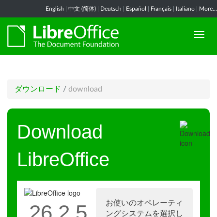
English
|
中文 (简体)
|
Deutsch
|
Español
|
Français
|
Italiano
|
More...
ダウンロード
/
download
Download
LibreOffice
お使いのオペレーティ
26.2.5
ングシステムを選択し