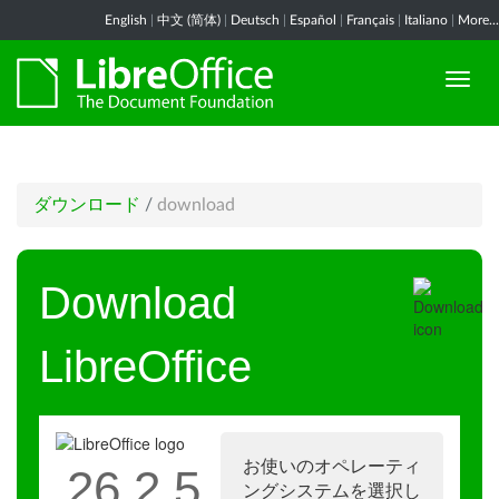
English
|
中文 (简体)
|
Deutsch
|
Español
|
Français
|
Italiano
|
More...
ダウンロード
/
download
Download
LibreOffice
お使いのオペレーティ
26.2.5
ングシステムを選択し