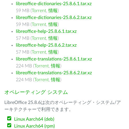
libreoffice-dictionaries-25.8.6.1.tar.xz
59 MB (
Torrent
,
情報
)
libreoffice-dictionaries-25.8.6.2.tar.xz
59 MB (
Torrent
,
情報
)
libreoffice-help-25.8.6.1.tar.xz
57 MB (
Torrent
,
情報
)
libreoffice-help-25.8.6.2.tar.xz
57 MB (
Torrent
,
情報
)
libreoffice-translations-25.8.6.1.tar.xz
224 MB (
Torrent
,
情報
)
libreoffice-translations-25.8.6.2.tar.xz
224 MB (
Torrent
,
情報
)
オペレーティング システム
LibreOffice 25.8.6は次のオペレーティング・システム/ア
ーキテクチャーで利用できます。
Linux Aarch64 (deb)
Linux Aarch64 (rpm)