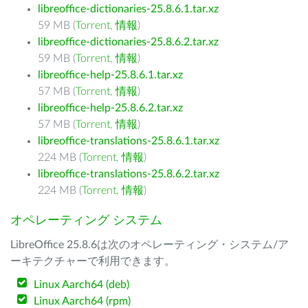
libreoffice-dictionaries-25.8.6.1.tar.xz
59 MB (
Torrent
,
情報
)
libreoffice-dictionaries-25.8.6.2.tar.xz
59 MB (
Torrent
,
情報
)
libreoffice-help-25.8.6.1.tar.xz
57 MB (
Torrent
,
情報
)
libreoffice-help-25.8.6.2.tar.xz
57 MB (
Torrent
,
情報
)
libreoffice-translations-25.8.6.1.tar.xz
224 MB (
Torrent
,
情報
)
libreoffice-translations-25.8.6.2.tar.xz
224 MB (
Torrent
,
情報
)
オペレーティング システム
LibreOffice 25.8.6は次のオペレーティング・システム/ア
ーキテクチャーで利用できます。
Linux Aarch64 (deb)
Linux Aarch64 (rpm)