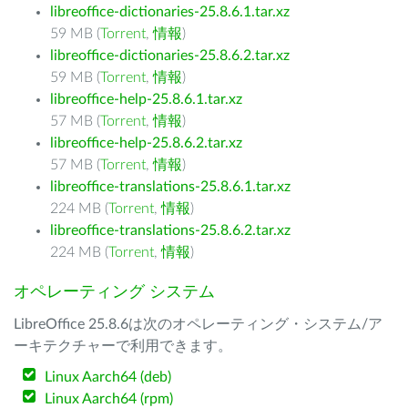
libreoffice-dictionaries-25.8.6.1.tar.xz
59 MB (
Torrent
,
情報
)
libreoffice-dictionaries-25.8.6.2.tar.xz
59 MB (
Torrent
,
情報
)
libreoffice-help-25.8.6.1.tar.xz
57 MB (
Torrent
,
情報
)
libreoffice-help-25.8.6.2.tar.xz
57 MB (
Torrent
,
情報
)
libreoffice-translations-25.8.6.1.tar.xz
224 MB (
Torrent
,
情報
)
libreoffice-translations-25.8.6.2.tar.xz
224 MB (
Torrent
,
情報
)
オペレーティング システム
LibreOffice 25.8.6は次のオペレーティング・システム/ア
ーキテクチャーで利用できます。
Linux Aarch64 (deb)
Linux Aarch64 (rpm)