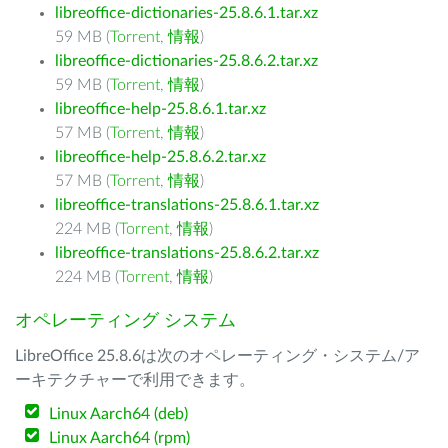
libreoffice-dictionaries-25.8.6.1.tar.xz
59 MB (
Torrent
,
情報
)
libreoffice-dictionaries-25.8.6.2.tar.xz
59 MB (
Torrent
,
情報
)
libreoffice-help-25.8.6.1.tar.xz
57 MB (
Torrent
,
情報
)
libreoffice-help-25.8.6.2.tar.xz
57 MB (
Torrent
,
情報
)
libreoffice-translations-25.8.6.1.tar.xz
224 MB (
Torrent
,
情報
)
libreoffice-translations-25.8.6.2.tar.xz
224 MB (
Torrent
,
情報
)
オペレーティング システム
LibreOffice 25.8.6は次のオペレーティング・システム/ア
ーキテクチャーで利用できます。
Linux Aarch64 (deb)
Linux Aarch64 (rpm)