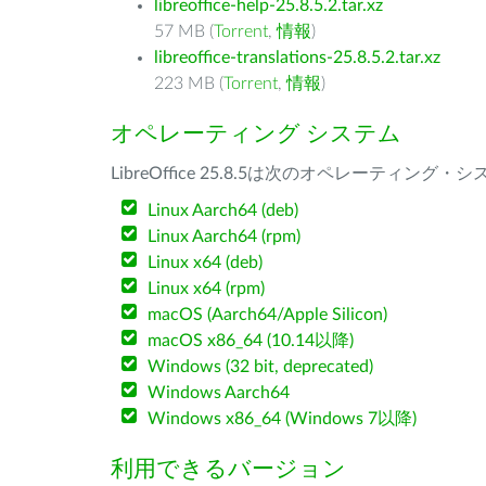
libreoffice-help-25.8.5.2.tar.xz
57 MB (
Torrent
,
情報
)
libreoffice-translations-25.8.5.2.tar.xz
223 MB (
Torrent
,
情報
)
オペレーティング システム
LibreOffice 25.8.5は次のオペレーティ
Linux Aarch64 (deb)
Linux Aarch64 (rpm)
Linux x64 (deb)
Linux x64 (rpm)
macOS (Aarch64/Apple Silicon)
macOS x86_64 (10.14以降)
Windows (32 bit, deprecated)
Windows Aarch64
Windows x86_64 (Windows 7以降)
利用できるバージョン