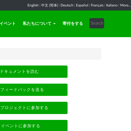
English
|
中文 (简体)
|
Deutsch
|
Español
|
Français
|
Italiano
|
More...
イベント
私たちについて
寄付をする
ドキュメントを読む
フィードバックを送る
プロジェクトに参加する
イベントに参加する