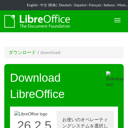
English
|
中文 (简体)
|
Deutsch
|
Español
|
Français
|
Italiano
|
More...
ダウンロード
/
download
Download
LibreOffice
お使いのオペレーティ
26.2.5
ングシステムを選択し