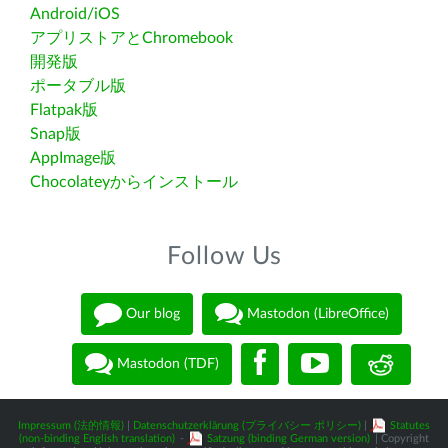
Android/iOS
アプリストアとChromebook
開発版
ポータブル版
Flatpak版
Snap版
AppImage版
Chocolateyからインストール
Follow Us
Our blog
Mastodon (LibreOffice)
Mastodon (TDF)
Impressum (法的情報)
|
Datenschutzerklärung (プライバシー ポリシー)
|
Statutes
(non-binding English translation)
-
Satzung (binding German version)
| Copyright