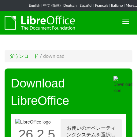
English
|
中文 (简体)
|
Deutsch
|
Español
|
Français
|
Italiano
|
More...
ダウンロード
/
download
Download
LibreOffice
お使いのオペレーティ
26.2.5
ングシステムを選択し