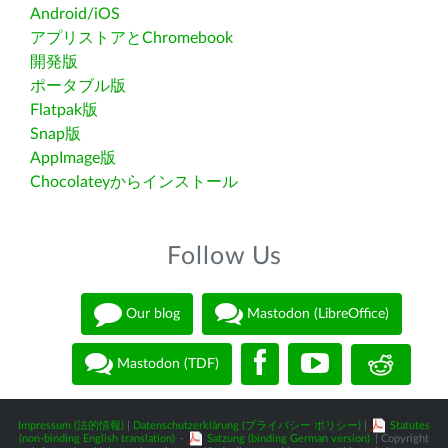
Android/iOS
アプリストアとChromebook
開発版
ポータブル版
Flatpak版
Snap版
AppImage版
Chocolateyからインストール
Follow Us
Our blog
Mastodon (LibreOffice)
Mastodon (TDF)
Impressum (法的情報)
|
Datenschutzerklärung (プライバシー ポリシー)
|
Statutes
(non-binding English translation)
-
Satzung (binding German version)
| Copyright