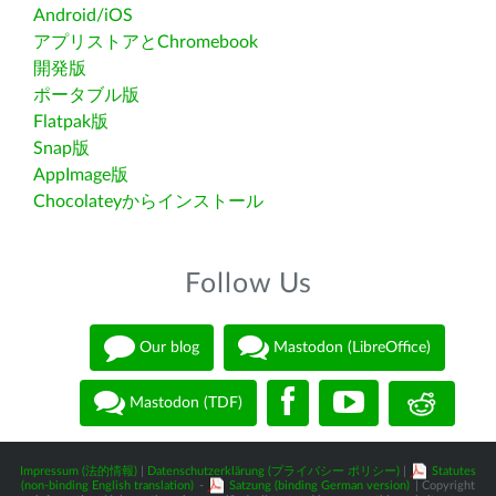
Android/iOS
アプリストアとChromebook
開発版
ポータブル版
Flatpak版
Snap版
AppImage版
Chocolateyからインストール
Follow Us
Our blog
Mastodon (LibreOffice)
Mastodon (TDF)
Impressum (法的情報)
|
Datenschutzerklärung (プライバシー ポリシー)
|
Statutes
(non-binding English translation)
-
Satzung (binding German version)
| Copyright