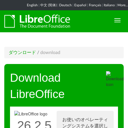
English
|
中文 (简体)
|
Deutsch
|
Español
|
Français
|
Italiano
|
More...
ダウンロード
/
download
Download
LibreOffice
お使いのオペレーティ
26.2.5
ングシステムを選択し