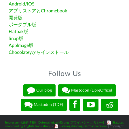
Android/iOS
アプリストアとChromebook
開発版
ポータブル版
Flatpak版
Snap版
AppImage版
Chocolateyからインストール
Follow Us
Our blog
Mastodon (LibreOffice)
Mastodon (TDF)
Impressum (法的情報)
|
Datenschutzerklärung (プライバシー ポリシー)
|
Statutes
(non-binding English translation)
-
Satzung (binding German version)
| Copyright