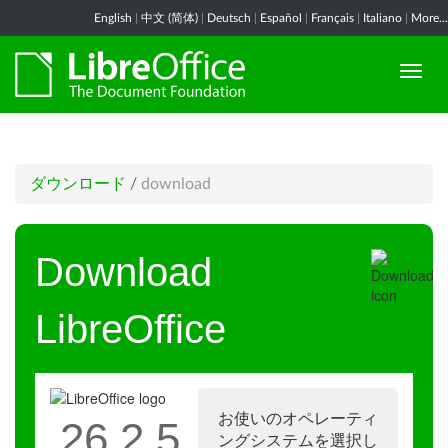
English
|
中文 (简体)
|
Deutsch
|
Español
|
Français
|
Italiano
|
More...
ダウンロード
/
download
Download
LibreOffice
お使いのオペレーティ
26.2.5
ングシステムを選択し