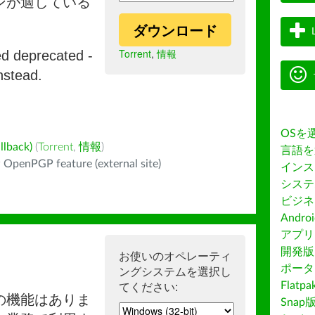
ンが適している
ダウンロード
Torrent
,
情報
ed deprecated -
nstead.
OSを
back)
(
Torrent
,
情報
)
言語を
 OpenPGP feature (external site)
インス
システ
ビジネ
Andro
アプリス
開発版
お使いのオペレーティ
ポータ
ングシステムを選択し
Flatp
てください:
の機能はありま
Snap