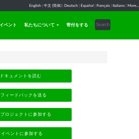
English
|
中文 (简体)
|
Deutsch
|
Español
|
Français
|
Italiano
|
More...
イベント
私たちについて
寄付をする
ドキュメントを読む
フィードバックを送る
プロジェクトに参加する
イベントに参加する