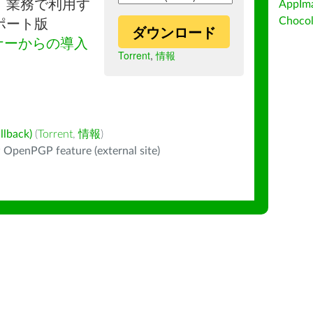
。業務で利用す
AppIm
Choc
ポート版
ダウンロード
ナーからの導入
Torrent
,
情報
back)
(
Torrent
,
情報
)
 OpenPGP feature (external site)