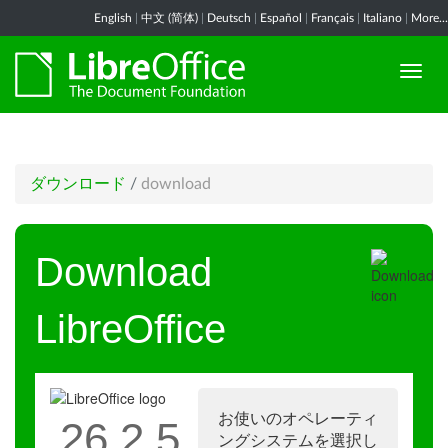
English
|
中文 (简体)
|
Deutsch
|
Español
|
Français
|
Italiano
|
More...
ダウンロード
/
download
Download
LibreOffice
お使いのオペレーティ
26.2.5
ングシステムを選択し