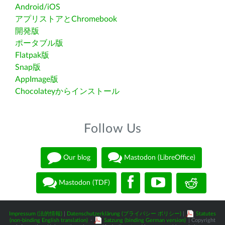
Android/iOS
アプリストアとChromebook
開発版
ポータブル版
Flatpak版
Snap版
AppImage版
Chocolateyからインストール
Follow Us
Our blog
Mastodon (LibreOffice)
Mastodon (TDF)
Impressum (法的情報)
|
Datenschutzerklärung (プライバシー ポリシー)
|
Statutes
(non-binding English translation)
-
Satzung (binding German version)
| Copyright