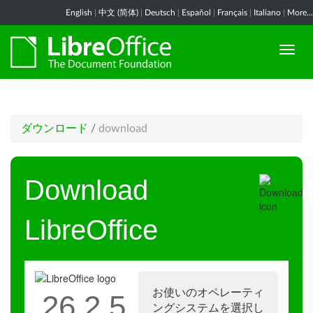
English
|
中文 (简体)
|
Deutsch
|
Español
|
Français
|
Italiano
|
More...
ダウンロード
/
download
Download
LibreOffice
お使いのオペレーティ
26.2.5
ングシステムを選択し