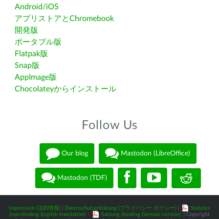
Android/iOS
アプリストアとChromebook
開発版
ポータブル版
Flatpak版
Snap版
AppImage版
Chocolateyからインストール
Follow Us
Our blog
Mastodon (LibreOffice)
Mastodon (TDF)
Impressum (法的情報)
|
Datenschutzerklärung (プライバシー ポリシー)
|
Statutes
(non-binding English translation)
-
Satzung (binding German version)
| Copyright