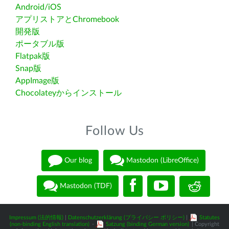
Android/iOS
アプリストアとChromebook
開発版
ポータブル版
Flatpak版
Snap版
AppImage版
Chocolateyからインストール
Follow Us
Our blog
Mastodon (LibreOffice)
Mastodon (TDF)
Impressum (法的情報)
|
Datenschutzerklärung (プライバシー ポリシー)
|
Statutes
(non-binding English translation)
-
Satzung (binding German version)
| Copyright