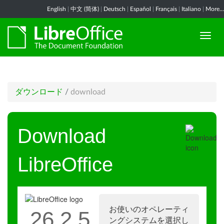
English
|
中文 (简体)
|
Deutsch
|
Español
|
Français
|
Italiano
|
More...
ダウンロード
/
download
Download
LibreOffice
お使いのオペレーティ
26.2.5
ングシステムを選択し