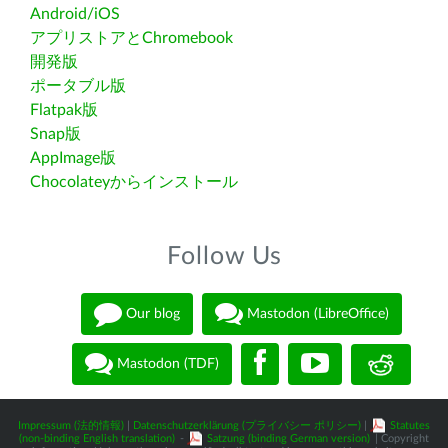
Android/iOS
アプリストアとChromebook
開発版
ポータブル版
Flatpak版
Snap版
AppImage版
Chocolateyからインストール
Follow Us
Our blog
Mastodon (LibreOffice)
Mastodon (TDF)
Impressum (法的情報)
|
Datenschutzerklärung (プライバシー ポリシー)
|
Statutes
(non-binding English translation)
-
Satzung (binding German version)
| Copyright