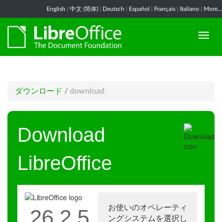
English
|
中文 (简体)
|
Deutsch
|
Español
|
Français
|
Italiano
|
More...
ダウンロード
/
download
Download
LibreOffice
お使いのオペレーティ
26.2.5
ングシステムを選択し