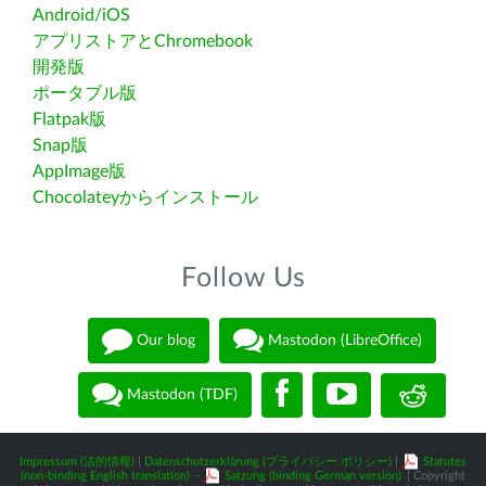
Android/iOS
アプリストアとChromebook
開発版
ポータブル版
Flatpak版
Snap版
AppImage版
Chocolateyからインストール
Follow Us
Our blog
Mastodon (LibreOffice)
Mastodon (TDF)
Impressum (法的情報)
|
Datenschutzerklärung (プライバシー ポリシー)
|
Statutes
(non-binding English translation)
-
Satzung (binding German version)
| Copyright