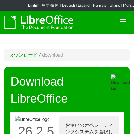
English
|
中文 (简体)
|
Deutsch
|
Español
|
Français
|
Italiano
|
More...
ダウンロード
/
download
Download
LibreOffice
お使いのオペレーティ
26.2.5
ングシステムを選択し