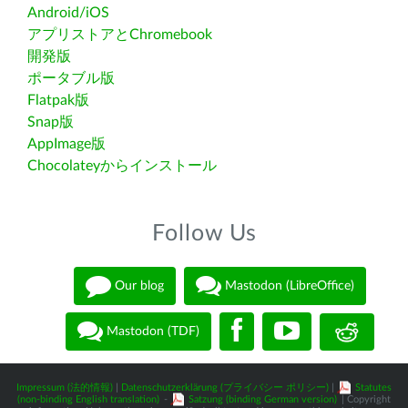
Android/iOS
アプリストアとChromebook
開発版
ポータブル版
Flatpak版
Snap版
AppImage版
Chocolateyからインストール
Follow Us
Our blog
Mastodon (LibreOffice)
Mastodon (TDF)
Impressum (法的情報)
|
Datenschutzerklärung (プライバシー ポリシー)
|
Statutes
(non-binding English translation)
-
Satzung (binding German version)
| Copyright