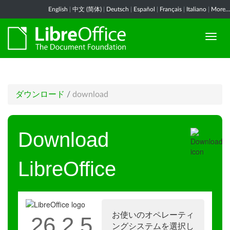
English
|
中文 (简体)
|
Deutsch
|
Español
|
Français
|
Italiano
|
More...
ダウンロード
/
download
Download
LibreOffice
お使いのオペレーティ
26.2.5
ングシステムを選択し