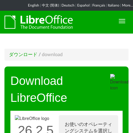
English
|
中文 (简体)
|
Deutsch
|
Español
|
Français
|
Italiano
|
More...
ダウンロード
/
download
Download
LibreOffice
お使いのオペレーティ
26.2.5
ングシステムを選択し