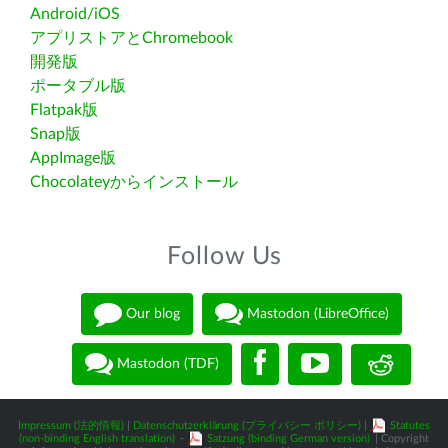
Android/iOS
アプリストアとChromebook
開発版
ポータブル版
Flatpak版
Snap版
AppImage版
Chocolateyからインストール
Follow Us
Our blog
Mastodon (LibreOffice)
Mastodon (TDF)
Impressum (法的情報)
|
Datenschutzerklärung (プライバシー ポリシー)
|
Statutes
(non-binding English translation)
-
Satzung (binding German version)
| Copyright