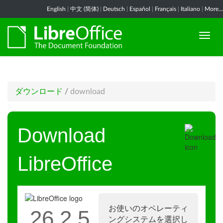
English
|
中文 (简体)
|
Deutsch
|
Español
|
Français
|
Italiano
|
More...
ダウンロード
/
download
Download
LibreOffice
お使いのオペレーティ
26.2.5
ングシステムを選択し