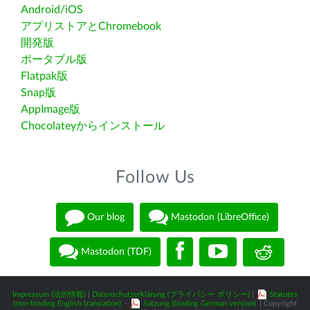
Android/iOS
アプリストアとChromebook
開発版
ポータブル版
Flatpak版
Snap版
AppImage版
Chocolateyからインストール
Follow Us
Our blog
Mastodon (LibreOffice)
Mastodon (TDF)
Impressum (法的情報)
|
Datenschutzerklärung (プライバシー ポリシー)
|
Statutes
(non-binding English translation)
-
Satzung (binding German version)
| Copyright