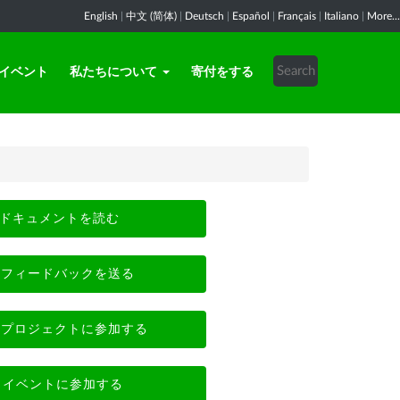
English
|
中文 (简体)
|
Deutsch
|
Español
|
Français
|
Italiano
|
More...
イベント
私たちについて
寄付をする
ドキュメントを読む
フィードバックを送る
プロジェクトに参加する
イベントに参加する