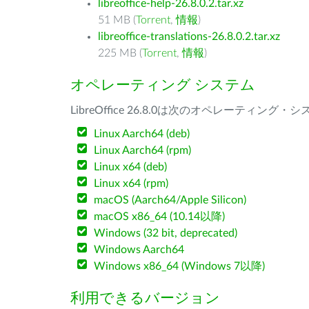
libreoffice-help-26.8.0.2.tar.xz
51 MB (
Torrent
,
情報
)
libreoffice-translations-26.8.0.2.tar.xz
225 MB (
Torrent
,
情報
)
オペレーティング システム
LibreOffice 26.8.0は次のオペレーティ
Linux Aarch64 (deb)
Linux Aarch64 (rpm)
Linux x64 (deb)
Linux x64 (rpm)
macOS (Aarch64/Apple Silicon)
macOS x86_64 (10.14以降)
Windows (32 bit, deprecated)
Windows Aarch64
Windows x86_64 (Windows 7以降)
利用できるバージョン