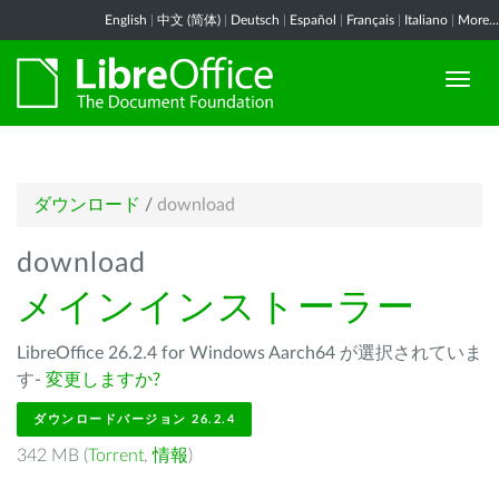
English
|
中文 (简体)
|
Deutsch
|
Español
|
Français
|
Italiano
|
More...
ダウンロード
/
download
download
メインインストーラー
LibreOffice 26.2.4 for Windows Aarch64 が選択されていま
す-
変更しますか?
ダウンロードバージョン 26.2.4
342 MB (
Torrent
,
情報
)