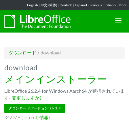
English
|
中文 (简体)
|
Deutsch
|
Español
|
Français
|
Italiano
|
More...
ダウンロード
/
download
download
メインインストーラー
LibreOffice 26.2.4 for Windows Aarch64 が選択されていま
す-
変更しますか?
ダウンロードバージョン 26.2.4
342 MB (
Torrent
,
情報
)