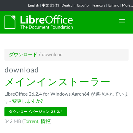
English
|
中文 (简体)
|
Deutsch
|
Español
|
Français
|
Italiano
|
More...
ダウンロード
/
download
download
メインインストーラー
LibreOffice 26.2.4 for Windows Aarch64 が選択されていま
す-
変更しますか?
ダウンロードバージョン 26.2.4
342 MB (
Torrent
,
情報
)